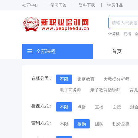
社群中心
学习问答
资料下载
学员作品
计算机
托福
全部课程
首页
选择分类：
不限
家庭教育
大数据分析师
电子商务师
亲子教育指导师
育儿
授课方式：
不限
点播
直播
面授
混
营销方式：
不限
抢购
团购
积分兑换