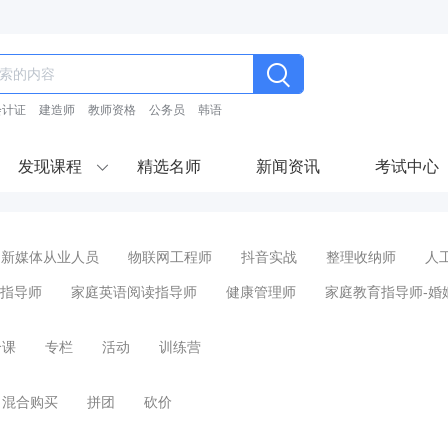
会计证
建造师
教师资格
公务员
韩语
发现课程
精选名师
新闻资讯
考试中心
新媒体从业人员
物联网工程师
抖音实战
整理收纳师
人
指导师
家庭英语阅读指导师
健康管理师
家庭教育指导师-婚
合课
专栏
活动
训练营
混合购买
拼团
砍价